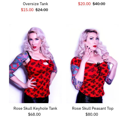
Oversize Tank
Prezzo
$20.00
Prezzo
$40.00
Prezzo
$15.00
Prezzo
$24.00
di
di
di
di
vendita
listino
vendita
listino
Rose Skull Keyhole Tank
Rose Skull Peasant Top
$68.00
Prezzo
$80.00
Prezzo
di
di
listino
listino