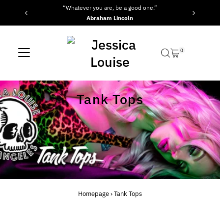
“Whatever you are, be a good one.”
Vai direttamente ai contenuti
Abraham Lincoln
0
Tank Tops
Homepage
›
Tank Tops