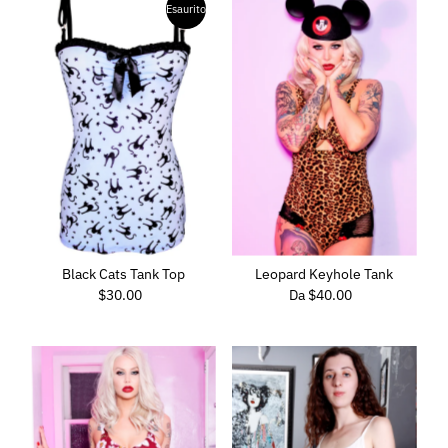
Esaurito
Black Cats Tank Top
Leopard Keyhole Tank
$30.00
Prezzo
Da
$40.00
Prezzo
di
di
listino
listino