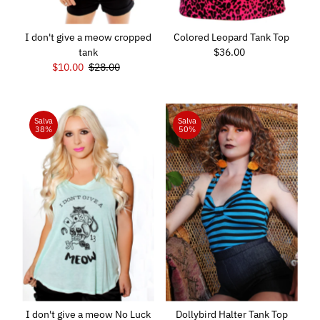
I don't give a meow cropped
Colored Leopard Tank Top
tank
$36.00
Prezzo
Prezzo
$10.00
Prezzo
$28.00
di
di
di
listino
vendita
listino
Salva
Salva
38%
50%
I don't give a meow No Luck
Dollybird Halter Tank Top