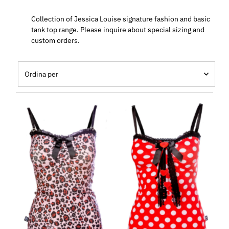
Collection of Jessica Louise signature fashion and basic
tank top range. Please inquire about special sizing and
custom orders.
Ordina
per
In primo piano
Più rilevanti
Best seller
In ordine alfabetico, A-Z
In ordine alfabetico, Z-A
Prezzo crescente
Prezzo decrescente
Data, da meno a più recente
Data, da più a meno recente