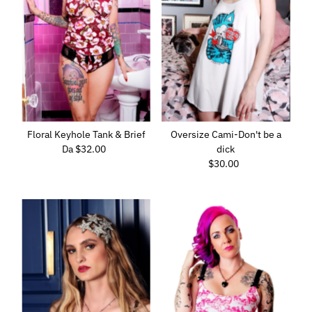
Floral Keyhole Tank & Brief
Oversize Cami-Don't be a
Da
$32.00
Prezzo
dick
di
$30.00
Prezzo
listino
di
listino