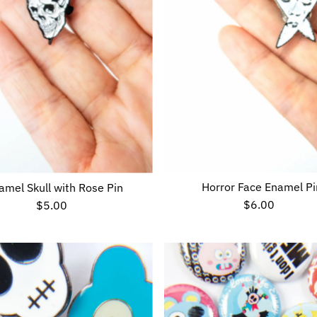
Horror Face Enamel Pi
amel Skull with Rose Pin
$6.00
Preço
$5.00
Preço
normal
normal