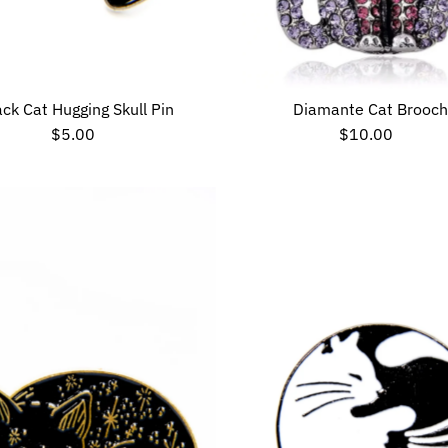
ack Cat Hugging Skull Pin
Diamante Cat Brooch
$5.00
Preço
$10.00
Preço
normal
normal