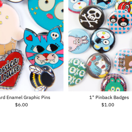
rd Enamel Graphic Pins
1" Pinback Badges
$6.00
Preço
$1.00
Preço
normal
normal