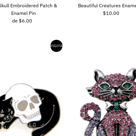
Skull Embroidered Patch &
Beautiful Creatures Ename
Enamel Pin
$10.00
Preço
de
$6.00
Preço
normal
normal
ESGOTADO