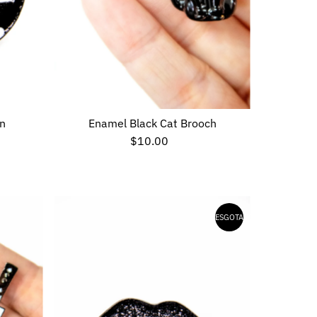
in
Enamel Black Cat Brooch
$10.00
Preço
normal
ESGOTADO