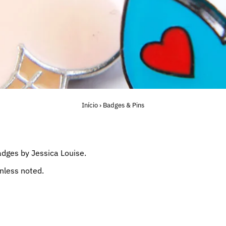
Início
›
Badges & Pins
adges by Jessica Louise.
unless noted.