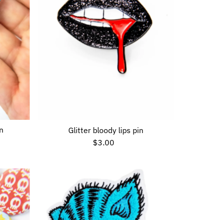
n
Glitter bloody lips pin
$3.00
Preço
normal