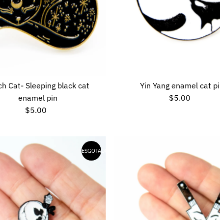
ch Cat- Sleeping black cat
Yin Yang enamel cat p
enamel pin
$5.00
Preço
$5.00
Preço
normal
normal
ESGOTADO