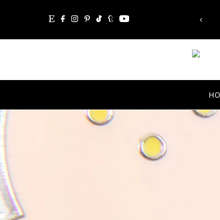
Whatever you are, be a good one.”
Saltar para o conteúdo
Abraham Lincoln
H