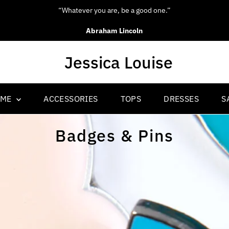
“Be yourself; everyone else is already taken.”
Oscar Wilde
OME
ACCESSORIES
TOPS
DRESSES
S
Badges & Pins