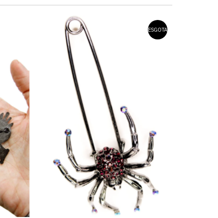
Em destaque
Mais relevantes
ESGOTADO
Mais vendidos
Ordem alfabética, A–Z
Ordem alfabética, Z–A
Preço, ordem crescente
Preço, ordem decrescente
Data, mais antiga primeiro
Data, mais recente
primeiro