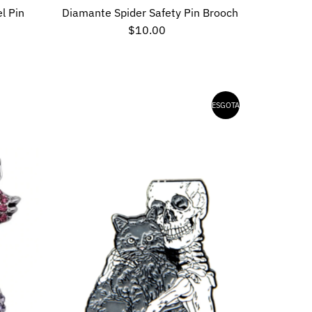
l Pin
Diamante Spider Safety Pin Brooch
$10.00
Preço
normal
ESGOTADO